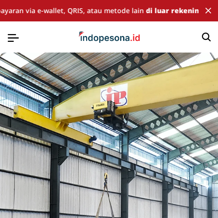
yaran via e-wallet, QRIS, atau metode lain
di luar rekening res