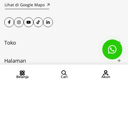
Lihat di Google Maps
Toko
Halaman
Belanja
Cari
Akun
Rekening PT Putra Cananda Mandiri