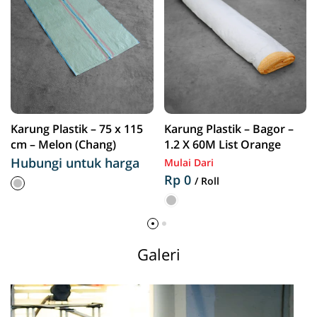
Karung Plastik – 75 x 115
Karung Plastik – Bagor –
cm – Melon (Chang)
1.2 X 60M List Orange
Hubungi untuk harga
Mulai Dari
Rp 0
/ Roll
Galeri