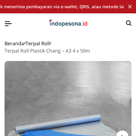
dak menerima pembayaran via e-wallet, QRIS, atau metode lain
di 
Beranda
Terpal Roll
Terpal Roll Plastik Chang – A3 4 x 50m